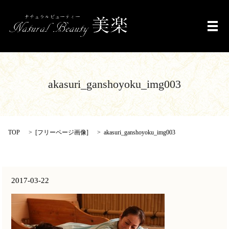
メ
akasuri_ganshoyoku_img003
TOP
[
フリーページ画像
]
akasuri_ganshoyoku_img003
2017-03-22