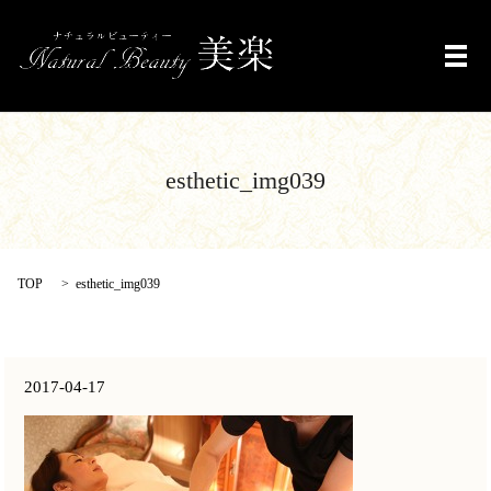
メ
esthetic_img039
TOP
esthetic_img039
2017-04-17